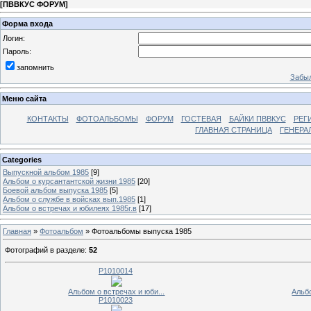
[
ПВВКУС ФОРУМ
]
Форма входа
Логин:
Пароль:
запомнить
Забыл
Меню сайта
КОНТАКТЫ
ФОТОАЛЬБОМЫ
ФОРУМ
ГОСТЕВАЯ
БАЙКИ ПВВКУС
РЕГ
ГЛАВНАЯ СТРАНИЦА
ГЕНЕРА
Categories
Выпускной альбом 1985
[9]
Альбом о курсантантской жизни 1985
[20]
Боевой альбом выпуска 1985
[5]
Альбом о службе в войсках вып.1985
[1]
Альбом о встречах и юбилеях 1985г.в
[17]
Главная
»
Фотоальбом
» Фотоальбомы выпуска 1985
Фотографий в разделе
:
52
P1010014
Альбом о встречах и юби...
Альбо
P1010023