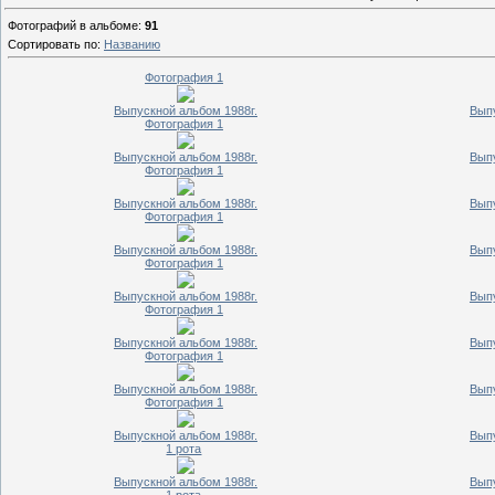
Фотографий в альбоме
:
91
Сортировать по
:
Названию
Фотография 1
Выпускной альбом 1988г.
Выпу
Фотография 1
Выпускной альбом 1988г.
Выпу
Фотография 1
Выпускной альбом 1988г.
Выпу
Фотография 1
Выпускной альбом 1988г.
Выпу
Фотография 1
Выпускной альбом 1988г.
Выпу
Фотография 1
Выпускной альбом 1988г.
Выпу
Фотография 1
Выпускной альбом 1988г.
Выпу
Фотография 1
Выпускной альбом 1988г.
Выпу
1 рота
Выпускной альбом 1988г.
Выпу
1 рота