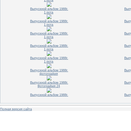
Выпускной альбом 1988г.
Выпу
1 рота
Выпускной альбом 1988г.
Выпу
1 рота
Выпускной альбом 1988г.
Выпу
1 рота
Выпускной альбом 1988г.
Выпу
1 рота
Выпускной альбом 1988г.
Выпу
1 рота
Выпускной альбом 1988г.
Выпу
фотография
Выпускной альбом 1988г.
Выпу
Фотография 24
Выпускной альбом 1988г.
Выпу
Полная версия сайта