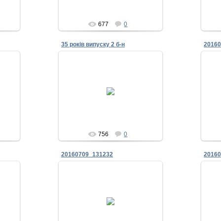
677
0
35 років випуску 2 б-н
20160
09.07.2016
авах
пам"ятна нагорода комбату
Zhadan
756
0
20160709_131232
2016
09.07.2016
Командир 2 батальону та
35
командир 6 роти
Zhadan