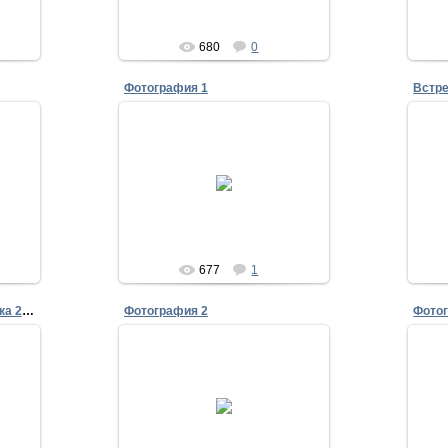
680
0
Фотография 1
ч
22.02.2012
ку з
Вст
ПРАЗДНУЕМ 23 ФЕВРАЛЯ!!!
КУКСА
677
1
Встреча на 30-летие выпуска 23 июля 2011 года
Фотография 2
Фото
15.08.2011
а 23
30 лет выпуска из ПВВКУС
Исаенко