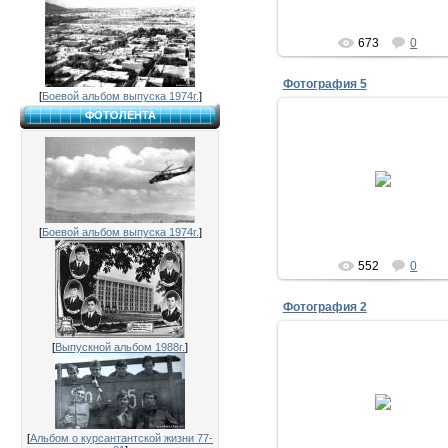
Исаенко
673
0
Фотография 5
[
Боевой альбом выпуска 1974г.
]
ФОТОЛЕНТА
28.07.2011
30 лет выпуска 1981
Первые минуты встречи 
командиром 2-го батальо
курсантов И.П. Дружинин
Исаенко
[
Боевой альбом выпуска 1974г.
]
552
0
Фотография 2
[
Выпускной альбом 1988г.
]
28.07.2011
30 лет выпуска 1981
А.Корытовский,Ю.Рекало,В.Л
Исаенко
[
Альбом о курсантантской жизни 77-