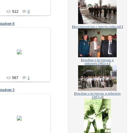
512
0
графия 8
[
Фоторепортаж с места событий.
]
28.07.2011
30 лет выпуска 1981
Исаенко
[
Альбом о встречах и
юбилеях1981г.в.
]
567
1
графия 3
[
Альбом о встречах и юбилеях
1987г.в
]
28.07.2011
30 лет выпуска 1981
Лысенко и Китов
Исаенко