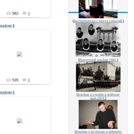
562
0
[
Фоторепортаж с места событий.
]
графия 8
28.07.2011
30 лет выпуска 1981
Володя Лихошва
[
Выпускной альбом 1981.
]
Исаенко
535
0
графия 6
[
Альбом о службе в войсках
вып.1974.
]
28.07.2011
30 лет выпуска 1981
.Корытовский и В.Лысенко
Исаенко
[
Альбом о встречах и юбилеях