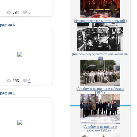
584
0
[
Фоторепортаж с места событий.
]
графия 6
28.07.2011
30 лет выпуска 1981
[
Альбом о курсантантской жизни 84-
(ДД) Дубовик,Дёмин
88
]
Исаенко
553
0
[
Альбом о встречах и юбилеях
1987г.в
]
графия 1
28.07.2011
30 лет выпуска 1981
енерал В.Лысенко- один из
лучших воспитанников
[
Альбом о встречах и
олковника Дружинина И.П.
юбилеях1981г.в.
]
Исаенко