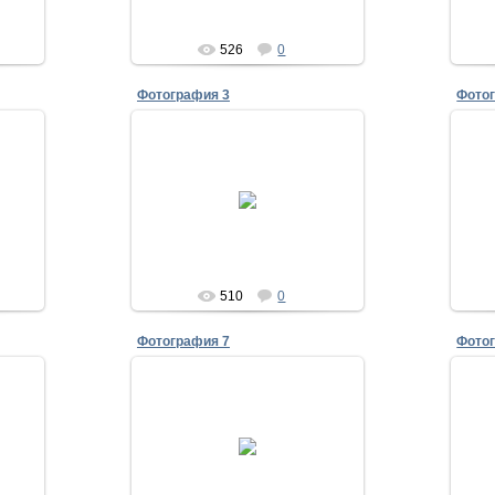
526
0
Фотография 3
Фото
28.07.2011
ика
30 лет выпуска 1981
Исаенко
510
0
Фотография 7
Фото
28.07.2011
айта
реча
30 лет выпуска 1981
0-
Первые минуты встречи
А
ся
Исаенко