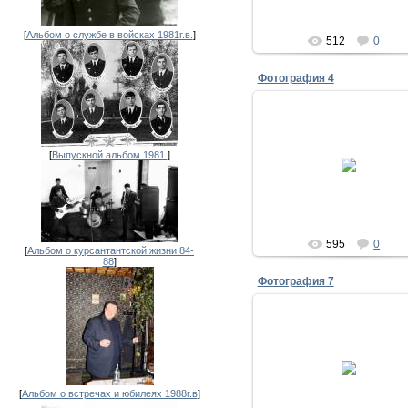
[
Альбом о службе в войсках 1981г.в.
]
512
0
Фотография 4
28.07.2011
30 лет выпуска 1981
[
Выпускной альбом 1981.
]
Володя Лихошва у памятн
Славы.
Исаенко
595
0
[
Альбом о курсантантской жизни 84-
88
]
Фотография 7
28.07.2011
Вас приветствует админ с
Исаенко А.Состоялась вст
нашего выпуска 1981 на 3
летний Юбилей.Постарал
[
Альбом о встречах и юбилеях 1988г.в
]
снять и ...