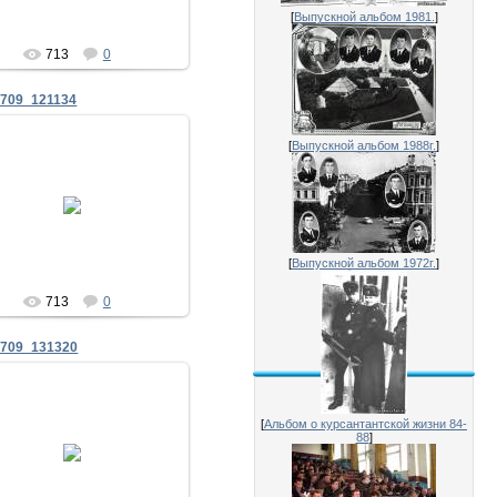
[
Выпускной альбом 1981.
]
713
0
709_121134
[
Выпускной альбом 1988г.
]
09.07.2016
біля рідної казарми
Zhadan
[
Выпускной альбом 1972г.
]
713
0
0709_131320
09.07.2016
[
Альбом о курсантантской жизни 84-
88
]
 років випуску. 2-й батальон
ПВВКУЗ.
Zhadan