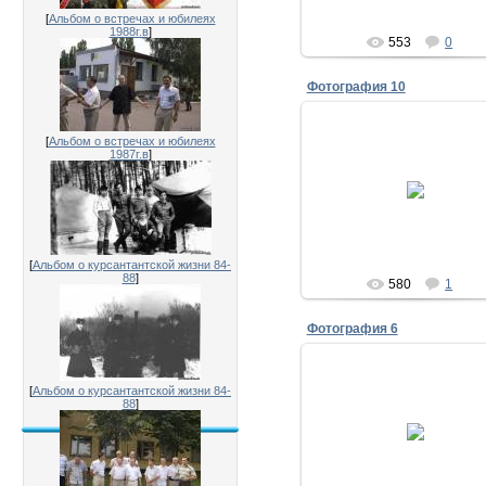
[
Альбом о встречах и юбилеях
1988г.в
]
553
0
Фотография 10
[
Альбом о встречах и юбилеях
1987г.в
]
28.07.2011
30 лет выпуска 1981
Исаенко
[
Альбом о курсантантской жизни 84-
88
]
580
1
Фотография 6
[
Альбом о курсантантской жизни 84-
28.07.2011
88
]
30 лет выпуска 19
Караван,Лысенко,Гетьман,Ки
Исаенко