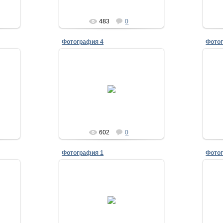
483
0
Фотография 4
Фото
28.07.2011
с
30 лет выпуска 1981
на
Лысенко и Краснопёров.
ым
Исаенко
602
0
Фотография 1
Фото
28.07.2011
30 лет выпуска 1981
представители первого взвода
ысенко
Стефаненко,Василенко,Колесник,Шалдуга,Билык,Московка
Исаенко