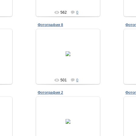
562
0
Фотография 8
Фото
28.07.2011
30 лет выпуска 1981
Лукшин,Шалдуга ,Исаенко
Исаенко
501
0
Фотография 2
Фото
28.07.2011
30 лет выпуска 1981
Г
Комбат Дружинин и взводный
Краснопёров
п
Исаенко