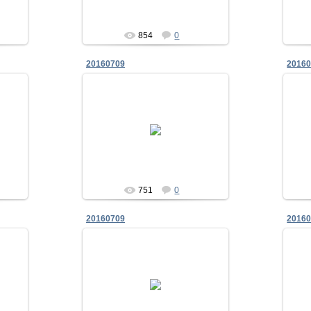
854
0
20160709
2016
09.07.2016
.
Zhadan
751
0
20160709
2016
09.07.2016
у затінку
Zhadan