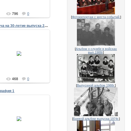
796
0
[
Фоторепортаж с места событий.
]
Встреча на 30-летие выпуска 23 июля 2011 года
31.08.2011
[
Альбом о службе в войсках
реча на 30-летие выпуска 23
вып.1988г
]
июля 2011 года
Гриненко
468
0
[
Выпускной альбом 1988г.
]
графия 1
15.08.2011
[
Боевой альбом выпуска 1974г.
]
30 лет выпуска из ПВВКУС
Исаенко