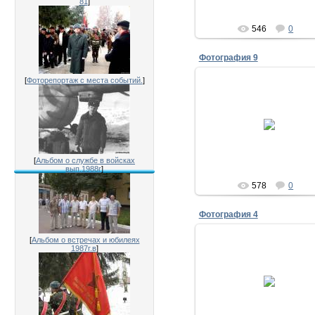
81
]
546
0
Фотография 9
[
Фоторепортаж с места событий.
]
28.07.2011
30 лет выпуска 1981
Лукшин,Шалдуга,Жила
Исаенко
[
Альбом о службе в войсках
вып.1988г
]
578
0
Фотография 4
[
Альбом о встречах и юбилеях
1987г.в
]
28.07.2011
30 лет выпуска 1981
Исаенко,Дёмин
Исаенко