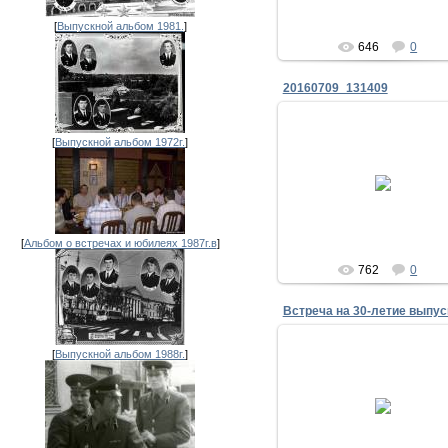
[
Выпускной альбом 1981.
]
646
0
20160709_131409
09.07.2016
[
Выпускной альбом 1972г.
]
9 липня 2016 року. Зустрі
випускників ПВВКУЗ 1981 ро
нагоди 35-річчя випуску.
Представники 6 роти 2
батальону.
Zhadan
[
Альбом о встречах и юбилеях 1987г.в
]
762
0
[
Выпускной альбом 1988г.
]
31.08.2011
Встреча на 30-летие выпуск
июля 2011 года
Гриненко