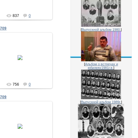
837
0
0709
[
Выпускной альбом 1980.
]
09.07.2016
5 рота
[
Альбом о встречах и
Zhadan
юбилеях1981г.в.
]
756
0
0709
[
Выпускной альбом 1989г.
]
09.07.2016
Гетьман і комбат
Zhadan