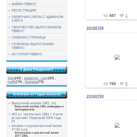
БАЙКИ ПВВКУС
РЕГИСТРАЦИЯ
687
1
ОБРАТНАЯ СВЯЗЬ С АДМИНОМ
САЙТА
ТВОРЧЕСТВО ВЫПУСКНИКОВ
20160709
ПВВКУС
ГЛАВНАЯ СТРАНИЦА
ГЕНЕРАЛЫ-ВЫПУСКНИКИ
ПВВКУС
09.07.2016
ИСТОРИЯ ПВВКУС
командири
Zhadan
С Днём Рождения!!!
Удод
(42)
,
skaternoy_yuriy
(63)
,
rw6fh
(74)
,
Крапива
(73)
760
0
Альбомы по годам выпуска
20160709
Выпускной альбом 1981.
[42]
Выпускной альбом 1981,командиры и
преподаватели.
401 уч. группа вып.1981 г. 4 рота
встречают Первомай 2009 года.
09.07.2016
[0]
Альбом о курсантантской жизни
і про рибалку поговорили
77-81
[144]
Zhadan
Фотоальбом о курсантской жизни
1977-1981.