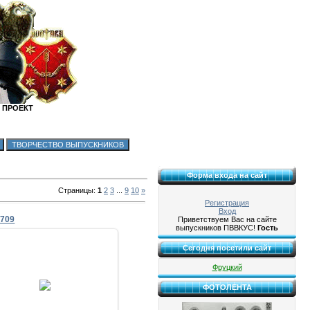
 ПРОЕКТ
Форма входа на сайт
Страницы
:
1
2
3
...
9
10
»
Регистрация
Вход
0709
Приветствуем Вас на сайте
выпускников ПВВКУС!
Гость
Сегодня посетили сайт
Фруцкий
09.07.2016
у Корпусному парку
ФОТОЛЕНТА
Zhadan