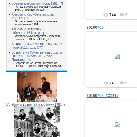
Боевой альбом выпуска 1981.
[7]
Фотоальбом о службе выпускников
1981 в "горячих точках".
Альбом о службе в войсках
744
0
1981г.в.
[16]
Фотоальбом о службе в войсках
выпускников 1981.
20160709
Альбом о встречах и
юбилеях1981г.в.
[110]
Фотоальбом о встречах и юбилеях
выпуска 1981,МЫ-СЕГОДНЯ.
Встреча на 30-летие выпуска 23
июля 2011 года.
[177]
09.07.2016
Встреча на 35-летие выпуска из
ПВВКУС 9 июля 2016 года
Юра, як завжди, весь у спр
Полтава.
[15]
Встреча на 35-летие выпуска из
Zhadan
ПВВКУС 9 июля 2016 года Полтава.
741
0
20160709_131219
[
Альбом о встречах и юбилеях1981г.в.
]
09.07.2016
після фотографування
Zhadan