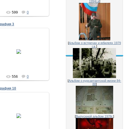
1994г.в
]
599
0
графия 3
28.07.2011
[
Альбом о встречах и юбилеях 1979
г.в.
]
30 лет выпуска 1981
Владимир Лысенко
Исаенко
556
0
[
Альбом о курсантантской жизни 84-
88
]
графия 10
28.07.2011
30 лет выпуска 1981
[
Выпускной альбом 1978г.
]
Юрий Лукшин (Душман)
Исаенко