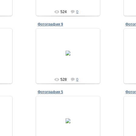
524
0
Фотография 9
Фото
28.07.2011
30 лет выпуска 1981
Исаенко
528
0
Фотография 5
Фото
28.07.2011
81
30 лет выпуска 1981
тов,Гриненко
Караван,Лысенко,Исаенко,Гетьман,Китов,Пасмурцев
Исаенко