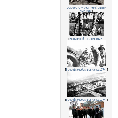
[
Альбом о курсантской жизни
вып.1983
]
[
Выпускной альбом 1972г.
]
[
Боевой альбом выпуска 1974г.
]
[
Боевой альбом выпуска 1974г.
]