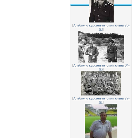
[
Альбом о курсантантской жизни 76-
80
]
[
Альбом о курсантантской жизни 84-
88
]
[
Альбом о курсантантской жизни 77-
81
]