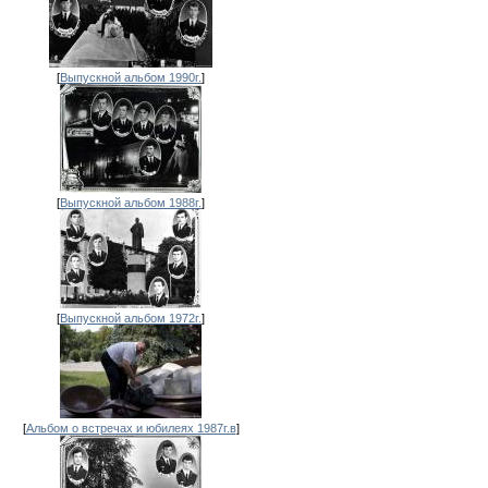
[
Выпускной альбом 1990г.
]
[
Выпускной альбом 1988г.
]
[
Выпускной альбом 1972г.
]
[
Альбом о встречах и юбилеях 1987г.в
]