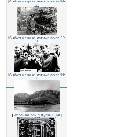
[
Альбом о курсантантской жизни 84-
88
]
[
Альбом о курсантантской жизни 77-
81
]
[
Альбом о курсантантской жизни 84-
88
]
[
Боевой альбом выпуска 1974г.
]