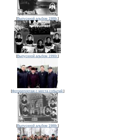
[
Выпускной альбом 1988г.
]
[
Выпускной альбом 1990г.
]
[
Фоторепортаж с места событий.
]
[
Выпускной альбом 1988г.
]