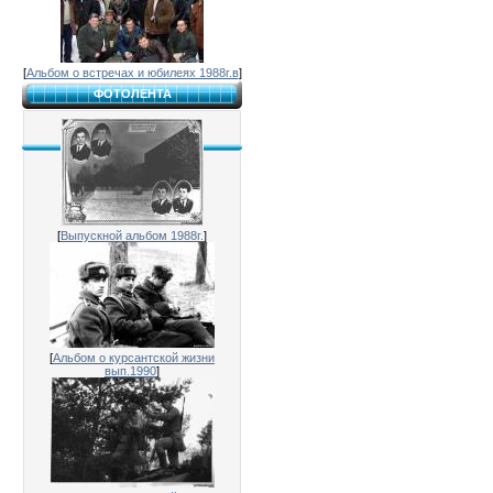
[
Альбом о встречах и юбилеях 1988г.в
]
ФОТОЛЕНТА
[
Выпускной альбом 1988г.
]
[
Альбом о курсантской жизни
вып.1990
]