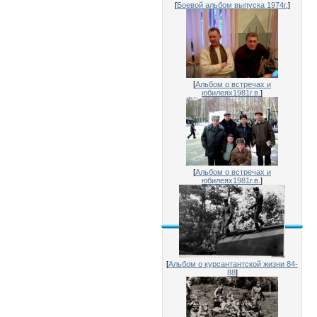
[
Боевой альбом выпуска 1974г.
]
[
Альбом о встречах и
юбилеях1981г.в.
]
[
Альбом о встречах и
юбилеях1981г.в.
]
[
Альбом о курсантантской жизни 84-
88
]