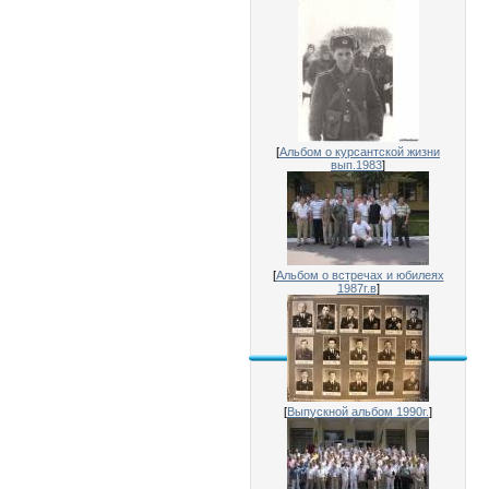
[
Альбом о курсантской жизни
вып.1983
]
[
Альбом о встречах и юбилеях
1987г.в
]
[
Выпускной альбом 1990г.
]