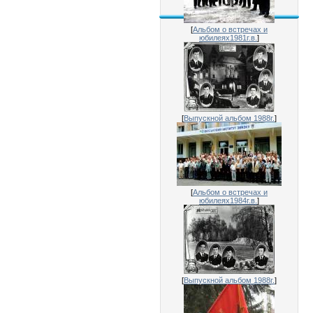
[
Альбом о встречах и
юбилеях1981г.в.
]
[
Выпускной альбом 1988г.
]
[
Альбом о встречах и
юбилеях1984г.в.
]
[
Выпускной альбом 1988г.
]