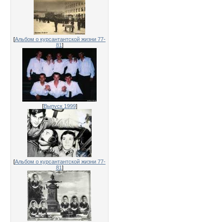
[
Альбом о курсантантской жизни 77-
81
]
[
Выпуск 1999
]
[
Альбом о курсантантской жизни 77-
81
]