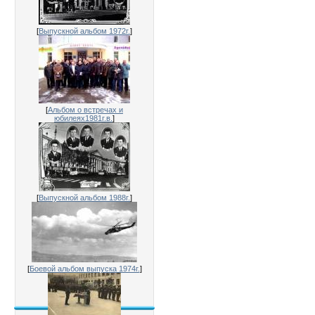
[
Выпускной альбом 1972г.
]
[
Альбом о встречах и
юбилеях1981г.в.
]
[
Выпускной альбом 1988г.
]
[
Боевой альбом выпуска 1974г.
]