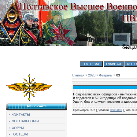
ОФИЦИА
Главная
»
2020
»
Февраль
»
03
Поздравляю всех офицеров - выпускнико
и педагогов с 52-й годовщиной создани
Удачи, благополучия, везения и здоров
Меню сайта
Просмотров:
576
|
Добавил:
holmatov
|
Дата:
03.
КОНТАКТЫ
ФОТОАЛЬБОМЫ
ФОРУМ
ГОСТЕВАЯ