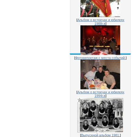
[
Альбом о встречах и юбилеях
1988г.в
]
[
Фоторепортаж с места событий.
]
[
Альбом о встречах и юбилеях
1994г.в
]
[
Выпускной альбом 1981.
]