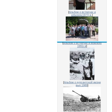
[
Альбом о встречах и
юбилеях1977г.в.
]
[
Альбом о встречах и юбилеях
1991г.в
]
[
Альбом о курсантской жизни
вып.1989
]