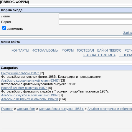
[
ПВВКУС ФОРУМ
]
Форма входа
Логин:
Пароль:
запомнить
Забыл
Меню сайта
КОНТАКТЫ
ФОТОАЛЬБОМЫ
ФОРУМ
ГОСТЕВАЯ
БАЙКИ ПВВКУС
РЕГ
ГЛАВНАЯ СТРАНИЦА
ГЕНЕРА
Categories
Выпускной альбом 1987г.
[2]
Фотоальбом выпускных фоток 1987г. Командиры и преподаватели.
Альбом о курсантантской жизни 83-87
[33]
Фотоальбом с фотками курсантов выпуска 1987г.
Боевой альбом выпуска 1987г.
[6]
Фотоальбом с фотками о службе в "горячих точках"выпускников 1987г.
Альбом о службе в войсках вып.1987г
[7]
Альбом о встречах и юбилеях 1987г.в
[114]
Главная
»
Фотоальбом
»
Фотоальбомы выпуска 1987 г.
»
Альбом о встречах и юбилеях