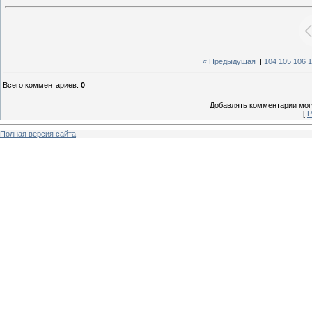
« Предыдущая
|
104
105
106
1
Всего комментариев
:
0
Добавлять комментарии могу
[
Р
Полная версия сайта