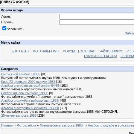
[
ПВВКУС ФОРУМ
]
Форма входа
Логин:
Пароль:
запомнить
Забыл
Меню сайта
КОНТАКТЫ
ФОТОАЛЬБОМЫ
ФОРУМ
ГОСТЕВАЯ
БАЙКИ ПВВКУС
РЕГ
ГЛАВНАЯ СТРАНИЦА
ГЕНЕРА
Categories
Выпускной альбом 1988г.
[91]
Выпускной фотоальбом выпуска 1988. Командиры и преподаватели.
Киев 23 февраля 2009 выпуск 1988
[16]
Альбом о курсантантской жизни 84-88
[161]
Фотоальбом о курсантской жизни выпускников 1988.
Боевой альбом выпуска 1988г.
[0]
Фотоальбом о службе в "горячих точках" выпускников 1988.
Альбом о службе в войсках вып.1988г
[40]
Фотоальбом о службе в войсках выпускников 1988г.
Альбом о встречах и юбилеях 1988г.в
[367]
Фотоальбом с фото о встречах однокашников выпуска 1988.МЫ-СЕГОДНЯ.
25-летие выпуска 1988
[239]
Главная
»
Фотоальбом
»
Фотоальбомы выпуска 1988г.
»
Альбом о службе в войсках в
Без