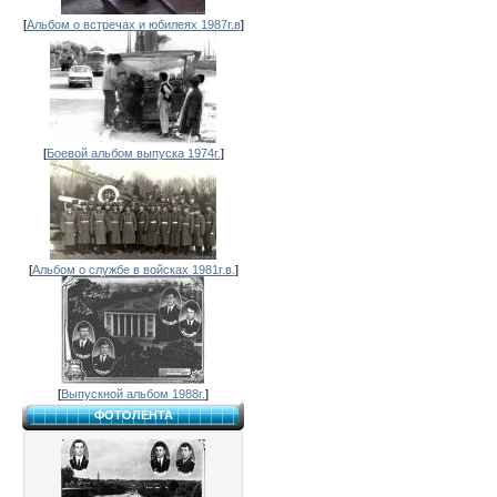
[
Альбом о встречах и юбилеях 1987г.в
]
[
Боевой альбом выпуска 1974г.
]
[
Альбом о службе в войсках 1981г.в.
]
[
Выпускной альбом 1988г.
]
ФОТОЛЕНТА