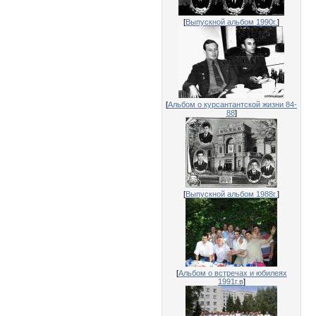
[
Выпускной альбом 1990г.
]
[
Альбом о курсантантской жизни 84-
88
]
[
Выпускной альбом 1988г.
]
[
Альбом о встречах и юбилеях
1991г.в
]