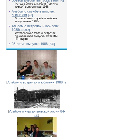
Боевой альбом выпуска 1988г.
[0]
Фотоальбом о службе в "горячих
точках" выпускников 1988.
Альбом о службе в войсках
вып.1988г
[40]
Фотоальбом о службе в войсках
выпускников 1988г.
Альбом о встречах и юбилеях
1988г.в
[367]
Фотоальбом с фото о встречах
однокашников выпуска 1988.МЫ-
СЕГОДНЯ.
25-летие выпуска 1988
[239]
[
Альбом о встречах и юбилеях 1988г.в
]
[
Альбом о курсантантской жизни 84-
88
]