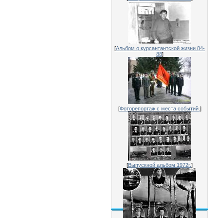
[
Альбом о курсантантской жизни 84-
88
]
[
Фоторепортаж с места событий.
]
[
Выпускной альбом 1972г.
]