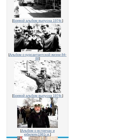
[
Боевой альбом выпуска 1974г.
]
[
Альбом о курсантантской жизни 84-
88
]
[
Боевой альбом выпуска 1974г.
]
[
Альбом о встречах и
юбилеях1981г.в.
]