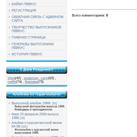
БАЙКИ ПВВКУС
РЕГИСТРАЦИЯ
Всего комментариев
:
0
ОБРАТНАЯ СВЯЗЬ С АДМИНОМ
САЙТА
ТВОРЧЕСТВО ВЫПУСКНИКОВ
ПВВКУС
ГЛАВНАЯ СТРАНИЦА
ГЕНЕРАЛЫ-ВЫПУСКНИКИ
ПВВКУС
ИСТОРИЯ ПВВКУС
С Днём Рождения!!!
Удод
(42)
,
skaternoy_yuriy
(63)
,
rw6fh
(74)
,
Крапива
(73)
Альбомы по годам выпуска
Выпускной альбом 1988г.
[91]
Выпускной фотоальбом выпуска 1988.
Командиры и преподаватели.
Киев 23 февраля 2009 выпуск
1988
[16]
Альбом о курсантантской жизни
84-88
[161]
Фотоальбом о курсантской жизни
выпускников 1988.