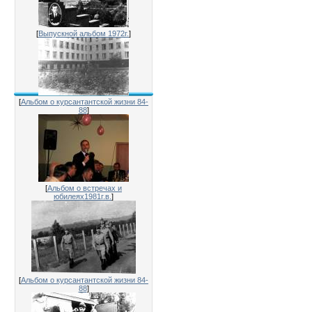
[
Выпускной альбом 1972г.
]
[
Альбом о курсантантской жизни 84-
88
]
[
Альбом о встречах и
юбилеях1981г.в.
]
[
Альбом о курсантантской жизни 84-
88
]