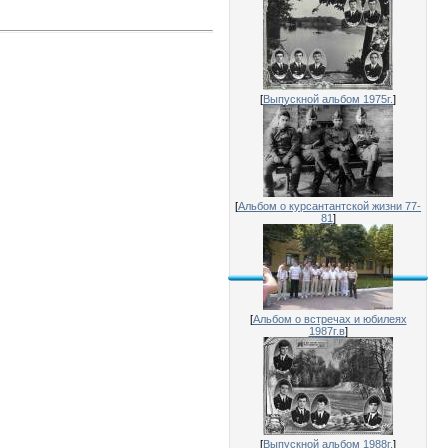
[
Выпускной альбом 1975г.
]
[
Альбом о курсантантской жизни 77-
81
]
[
Альбом о встречах и юбилеях
1987г.в
]
[
Выпускной альбом 1988г.
]