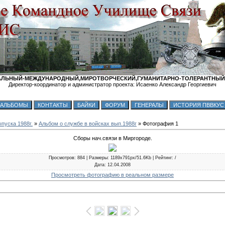
ЛЬНЫЙ-МЕЖДУНАРОДНЫЙ,МИРОТВОРЧЕСКИЙ,ГУМАНИТАРНО-ТОЛЕРАНТНЫЙ
Директор-координатор и администратор проекта: Исаенко Александр Георгиевич
пуска 1988г.
»
Альбом о службе в войсках вып.1988г
» Фотография 1
Сборы нач.связи в Миргороде.
Просмотров
: 884 |
Размеры
: 1189x791px/51.6Kb |
Рейтинг
: /
Дата
: 12.04.2008
Просмотреть фотографию в реальном размере