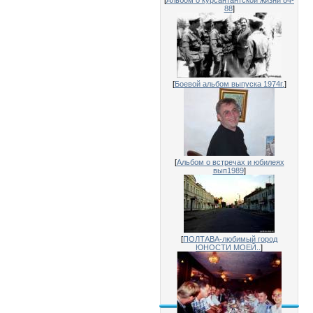
[
Альбом о курсантантской жизни 84-
88
]
[
Боевой альбом выпуска 1974г.
]
[
Альбом о встречах и юбилеях
вып1989
]
[
ПОЛТАВА-любимый город
ЮНОСТИ МОЕЙ..
]