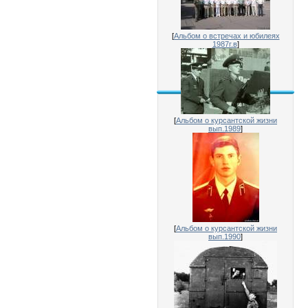
[
Альбом о встречах и юбилеях
1987г.в
]
[
Альбом о курсантской жизни
вып.1989
]
[
Альбом о курсантской жизни
вып.1990
]