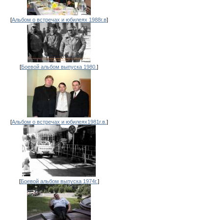
[
Альбом о встречах и юбилеях 1988г.в
]
[
Боевой альбом выпуска 1980.
]
[
Альбом о встречах и юбилеях1981г.в.
]
[
Боевой альбом выпуска 1974г.
]