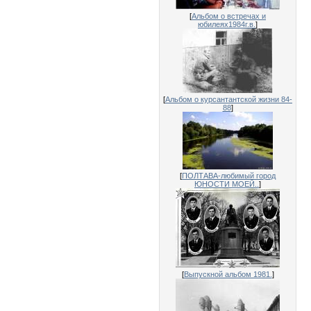
[
Альбом о встречах и
юбилеях1984г.в.
]
[
Альбом о курсантантской жизни 84-
88
]
[
ПОЛТАВА-любимый город
ЮНОСТИ МОЕЙ..
]
[
Выпускной альбом 1981.
]