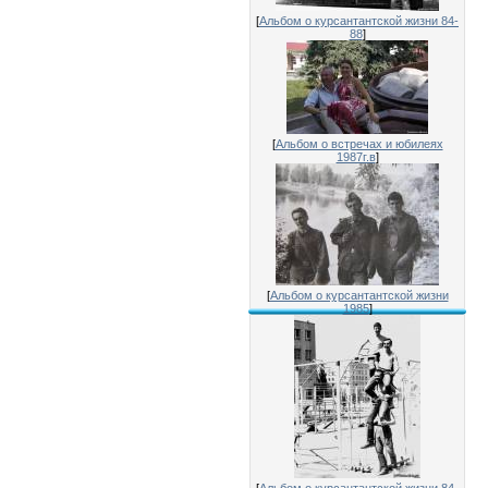
[
Альбом о курсантантской жизни 84-
88
]
[
Альбом о встречах и юбилеях
1987г.в
]
[
Альбом о курсантантской жизни
1985
]